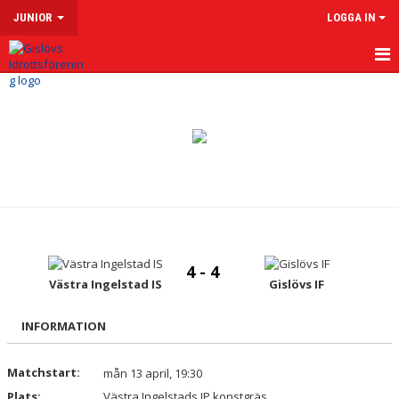
JUNIOR
LOGGA IN
HEM
NYHETER
KALENDER
MATCHER
TRUPPEN
4 - 4
BILDGALLERI
Västra Ingelstad IS
Gislövs IF
DOKUMENT
INFORMATION
KONTAKT
Matchstart:
mån 13 april, 19:30
Plats:
Västra Ingelstads IP konstgräs