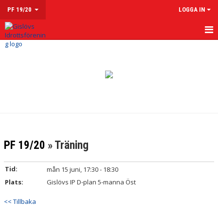
PF 19/20
LOGGA IN
HEM
NYHETER
KALENDER
MATCHER
TRUPPEN
PF 19/20
» Träning
DOKUMENT
Tid:
mån 15 juni, 17:30 - 18:30
KONTAKT
Plats:
Gislövs IP D-plan 5-manna Öst
<< Tillbaka