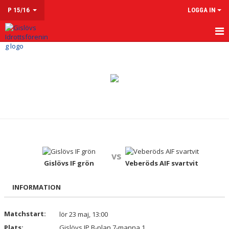
P 15/16
LOGGA IN
HEM
NYHETER
KALENDER
MATCHER
TRUPPEN
vs
KONTAKT
Gislövs IF grön
Veberöds AIF svartvit
INFORMATION
Matchstart:
lör 23 maj, 13:00
Plats:
Gislövs IP B-plan 7-manna 1