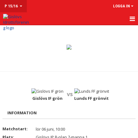
P 15/16
LOGGA IN
HEM
NYHETER
KALENDER
MATCHER
TRUPPEN
vs
KONTAKT
Gislövs IF grön
Lunds FF grönvit
INFORMATION
Matchstart:
lör 06 juni, 10:00
Plats:
Gislövs IP B-plan 7-manna 1