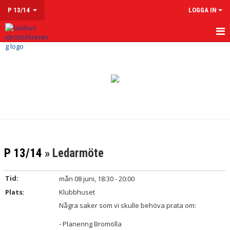
P 13/14
LOGGA IN
HEM
NYHETER
KALENDER
MATCHER
TRUPPEN
P 13/14
» Ledarmöte
KONTAKT
Tid:
mån 08 juni, 18:30 - 20:00
Plats:
Klubbhuset
Några saker som vi skulle behöva prata om:
- Planering Bromölla