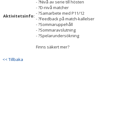
- ?Nivå av serie till hösten
- ?D-nivå matcher
- ?Samarbete med P11/12
Aktivitetsinfo:
- ?Feedback på match-kallelser
- ?Sommaruppehåll
- ?Sommaravslutning
- ?Spelarundersökning
Finns säkert mer?
<< Tillbaka