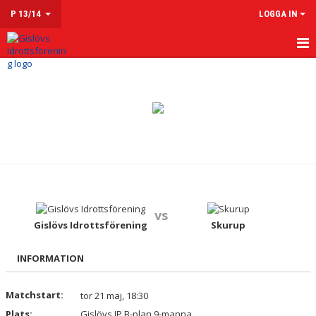
P 13/14
LOGGA IN
HEM
NYHETER
KALENDER
MATCHER
TRUPPEN
vs
KONTAKT
Gislövs Idrottsförening
Skurup
INFORMATION
Matchstart:
tor 21 maj, 18:30
Plats:
Gislövs IP B-plan 9-manna