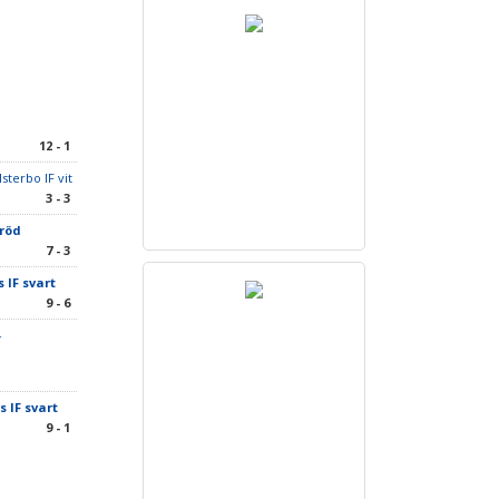
12 - 1
sterbo IF vit
3 - 3
 röd
7 - 3
s IF svart
9 - 6
-
s IF svart
9 - 1