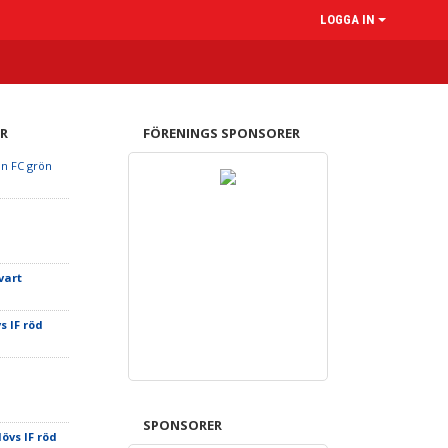
LOGGA IN
R
FÖRENINGS SPONSORER
n FC grön
vart
s IF röd
SPONSORER
lövs IF röd