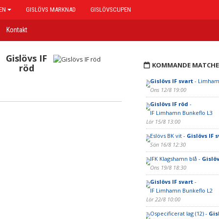
EN
GISLÖVS MARKNAD
GISLÖVSCUPEN
Kontakt
Gislövs IF
KOMMANDE MATCHE
röd
Gislövs IF svart
- Limham
Ons 12/8 19:00
Gislövs IF röd
-
IF Limhamn Bunkeflo L3
Lör 15/8 13:00
Eslövs BK vit -
Gislövs IF s
Sön 16/8 12:30
IFK Klagshamn blå -
Gislöv
Ons 19/8 18:30
Gislövs IF svart
-
IF Limhamn Bunkeflo L2
Lör 22/8 10:00
Ospecificerat lag (12) -
Gis