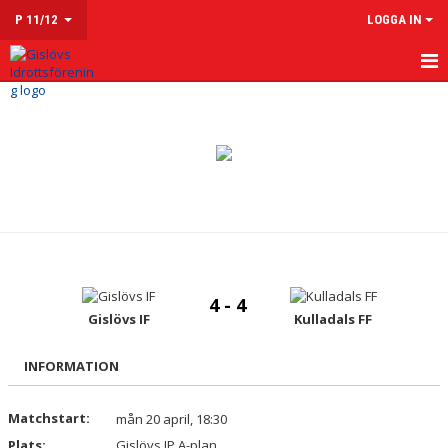
P 11/12
LOGGA IN
HEM
NYHETER
KALENDER
MATCHER
TRUPPEN
4 - 4
KONTAKT
Gislövs IF
Kulladals FF
INFORMATION
Matchstart:
mån 20 april, 18:30
Plats:
Gislövs IP A-plan