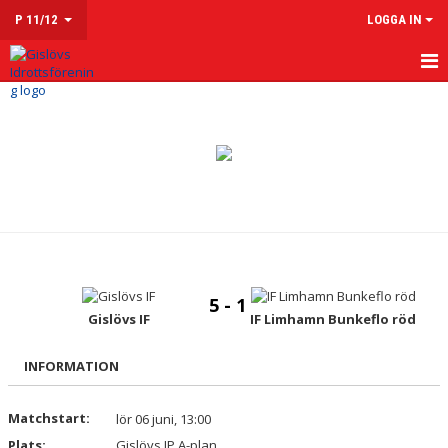
P 11/12
LOGGA IN
HEM
NYHETER
KALENDER
MATCHER
TRUPPEN
5 - 1
KONTAKT
Gislövs IF
IF Limhamn Bunkeflo röd
INFORMATION
Matchstart:
lör 06 juni, 13:00
Plats:
Gislövs IP A-plan