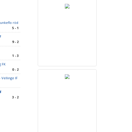
unkeflo röd
5 - 1
IF
9 - 2
1 - 3
g FK
0 - 2
 Vellinge IF
IF
3 - 2