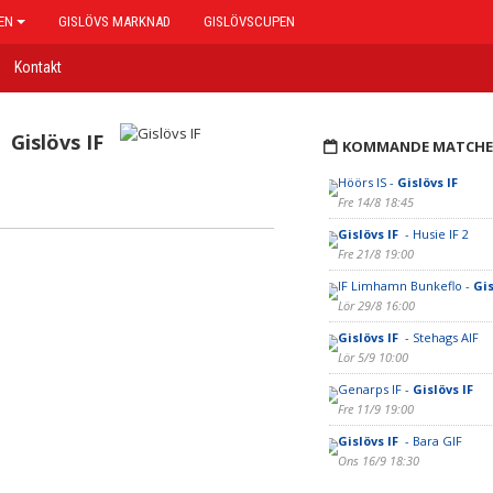
EN
GISLÖVS MARKNAD
GISLÖVSCUPEN
Kontakt
Gislövs IF
KOMMANDE MATCHE
Höörs IS -
Gislövs IF
Fre 14/8 18:45
Gislövs IF
- Husie IF 2
Fre 21/8 19:00
IF Limhamn Bunkeflo -
Gis
Lör 29/8 16:00
Gislövs IF
- Stehags AIF
Lör 5/9 10:00
Genarps IF -
Gislövs IF
Fre 11/9 19:00
Gislövs IF
- Bara GIF
Ons 16/9 18:30