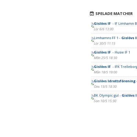
SPELADE MATCHER
Gislövs IF
- IF Limhamn B
Lör 6/6 13:00
Limhamns FF 1 -
Gislövs 
Lör 30/5 11:15
Gislövs IF
- Husie IF 1
Mån 25/5 18:30
Gislövs IF
- IFK Trellebor
Mån 18/5 19:00
Gislövs Idrottsförening
-
Ons 13/5 18:30
BK Olympic gul -
Gislövs 
Sön 10/5 15:30