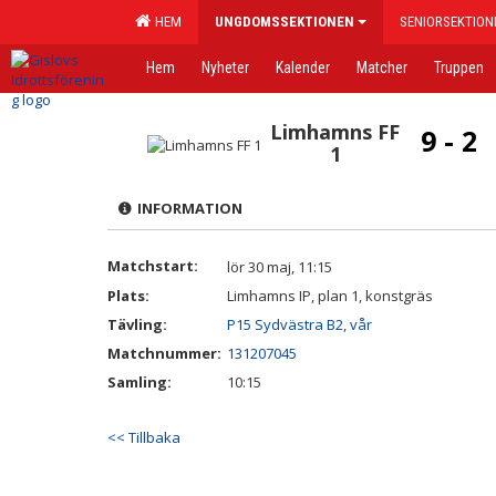
HEM
UNGDOMSSEKTIONEN
SENIORSEKTION
Hem
Nyheter
Kalender
Matcher
Truppen
Limhamns FF
9 - 2
1
INFORMATION
Matchstart:
lör 30 maj, 11:15
Plats:
Limhamns IP, plan 1, konstgräs
Tävling:
P15 Sydvästra B2, vår
Matchnummer:
131207045
Samling:
10:15
<< Tillbaka