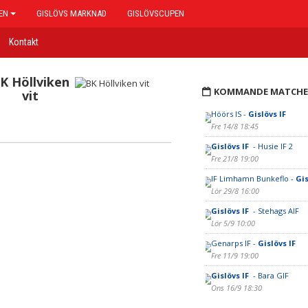
EN
GISLÖVS MARKNAD
GISLÖVSCUPEN
Kontakt
K Höllviken
KOMMANDE MATCHE
vit
Höörs IS -
Gislövs IF
Fre 14/8 18:45
Gislövs IF
- Husie IF 2
Fre 21/8 19:00
IF Limhamn Bunkeflo -
Gis
Lör 29/8 16:00
Gislövs IF
- Stehags AIF
Lör 5/9 10:00
Genarps IF -
Gislövs IF
Fre 11/9 19:00
Gislövs IF
- Bara GIF
Ons 16/9 18:30