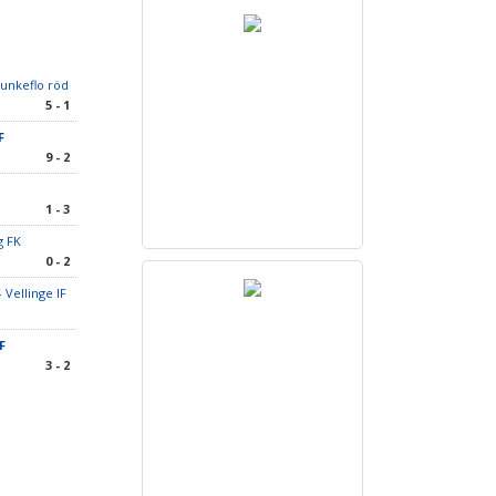
unkeflo röd
5 - 1
IF
9 - 2
1 - 3
g FK
0 - 2
 Vellinge IF
IF
3 - 2