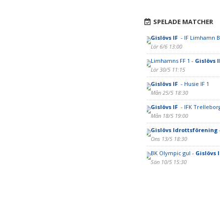
SPELADE MATCHER
Gislövs IF
- IF Limhamn B
Lör 6/6 13:00
Limhamns FF 1 -
Gislövs 
Lör 30/5 11:15
Gislövs IF
- Husie IF 1
Mån 25/5 18:30
Gislövs IF
- IFK Trellebor
Mån 18/5 19:00
Gislövs Idrottsförening
-
Ons 13/5 18:30
BK Olympic gul -
Gislövs 
Sön 10/5 15:30