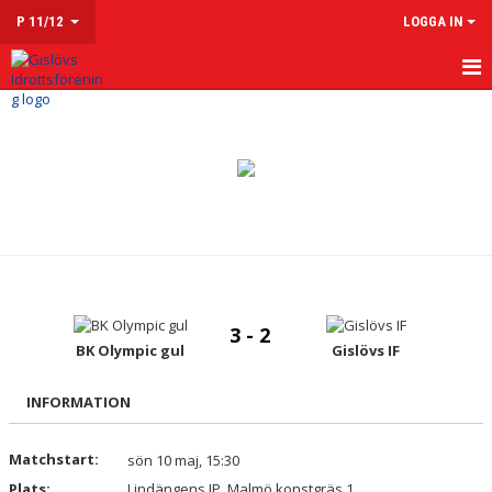
P 11/12
LOGGA IN
HEM
NYHETER
KALENDER
MATCHER
TRUPPEN
3 - 2
KONTAKT
BK Olympic gul
Gislövs IF
INFORMATION
Matchstart:
sön 10 maj, 15:30
Plats:
Lindängens IP, Malmö konstgräs 1