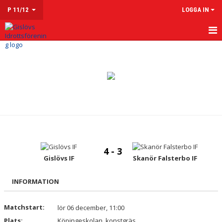
P 11/12
LOGGA IN
HEM
NYHETER
KALENDER
MATCHER
TRUPPEN
4 - 3
KONTAKT
Gislövs IF
Skanör Falsterbo IF
INFORMATION
Matchstart:
lör 06 december, 11:00
Plats:
Köpingeskolan, konstgräs