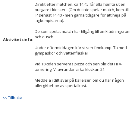
Direkt efter matchen, ca 14.45 får alla hämta ut en
burgare i kiosken. (Om du inte spelar match, kom till
IP senast 14.40 - men gärna tidigare för att heja på
lagkompisarna).
De som spelat match har tillgång till omklädningsrum
och dusch.
Aktivitetsinfo:
Under eftermiddagen kör vi sen femkamp. Ta med
gympaskor och vattenflaska!
Vid 18-tiden serveras pizza och sen blir det FIFA-
turnering. Vi avrundar cirka klockan 21.
Meddela i ditt svar på kallelsen om du har någon
allergi/behov av specialkost.
<< Tillbaka