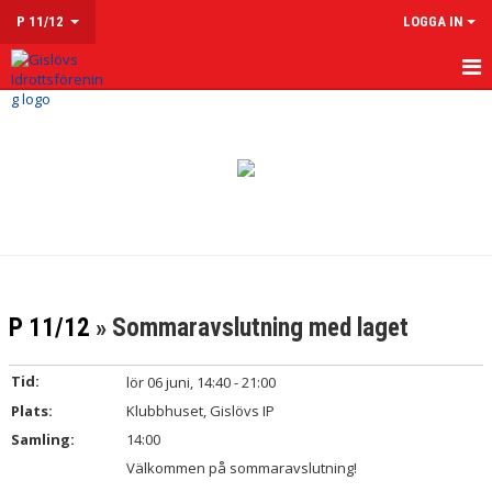
P 11/12
LOGGA IN
HEM
NYHETER
KALENDER
MATCHER
TRUPPEN
P 11/12
» Sommaravslutning med laget
KONTAKT
Tid:
lör 06 juni, 14:40 - 21:00
Plats:
Klubbhuset, Gislövs IP
Samling:
14:00
Välkommen på sommaravslutning!