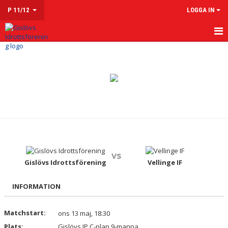
P 11/12
LOGGA IN
HEM
NYHETER
KALENDER
MATCHER
TRUPPEN
vs
KONTAKT
Gislövs Idrottsförening
Vellinge IF
INFORMATION
Matchstart:
ons 13 maj, 18:30
Plats:
Gislövs IP C-plan 9-manna