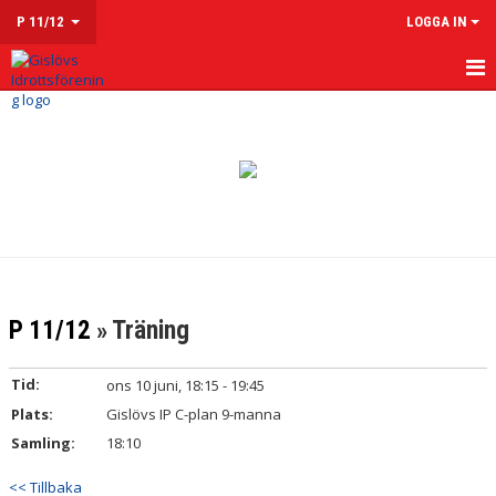
P 11/12
LOGGA IN
HEM
NYHETER
KALENDER
MATCHER
TRUPPEN
P 11/12
» Träning
KONTAKT
Tid:
ons 10 juni, 18:15 - 19:45
Plats:
Gislövs IP C-plan 9-manna
Samling:
18:10
<< Tillbaka