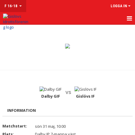
F 16-18
LOGGA IN
HEM
NYHETER
KALENDER
MATCHER
TRUPPEN
vs
KONTAKT
Dalby GIF
Gislövs IF
INFORMATION
Matchstart:
sön 31 maj, 10:00
Plats:
Dalby IP 7-manna väst