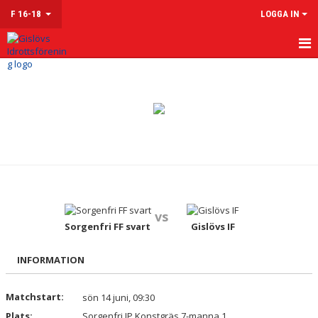
F 16-18
LOGGA IN
HEM
NYHETER
KALENDER
MATCHER
TRUPPEN
vs
KONTAKT
Sorgenfri FF svart
Gislövs IF
INFORMATION
Matchstart:
sön 14 juni, 09:30
Plats:
Sorgenfri IP Konstgräs 7-manna 1