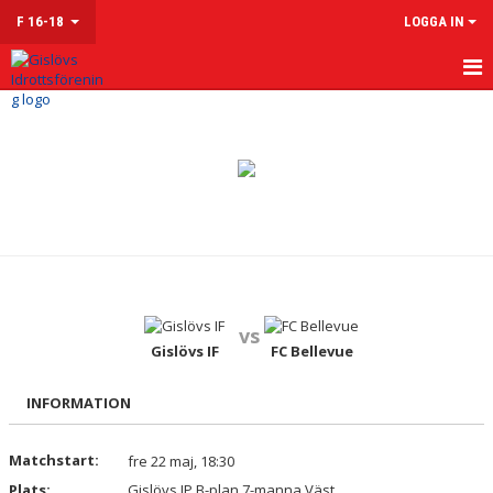
F 16-18
LOGGA IN
HEM
NYHETER
KALENDER
MATCHER
TRUPPEN
vs
KONTAKT
Gislövs IF
FC Bellevue
INFORMATION
Matchstart:
fre 22 maj, 18:30
Plats:
Gislövs IP B-plan 7-manna Väst