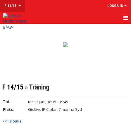
F 14/15
LOGGA IN
HEM
NYHETER
KALENDER
MATCHER
TRUPPEN
F 14/15
» Träning
KONTAKT
Tid:
tor 11 juni, 18:15 - 19:45
Plats:
Gislövs IP C-plan 7-manna Syd
<< Tillbaka