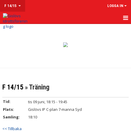
F 14/15
LOGGA IN
HEM
NYHETER
KALENDER
MATCHER
TRUPPEN
F 14/15
» Träning
KONTAKT
Tid:
tis 09 juni, 18:15 - 19:45
Plats:
Gislövs IP C-plan 7-manna Syd
Samling:
18:10
<< Tillbaka