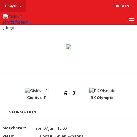
F 14/15
LOGGA IN
HEM
NYHETER
KALENDER
MATCHER
TRUPPEN
6 - 2
KONTAKT
Gislövs IF
BK Olympic
INFORMATION
Matchstart:
sön 07 juni, 10:00
Plats:
Gislövs IP C-plan 7-manna 1