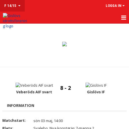
F 14/15
LOGGA IN
HEM
NYHETER
KALENDER
MATCHER
TRUPPEN
8 - 2
KONTAKT
Veberöds AIF svart
Gislövs IF
INFORMATION
Matchstart:
sön 03 maj, 14:00
Plats:
Svalebo, Nya konstgräs 7-manna 2