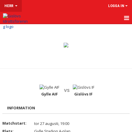
HERR
LOGGA IN
HEM
NYHETER
KALENDER
MATCHER
TRUPPEN
vs
KONTAKT
Gylle AIF
Gislövs IF
INFORMATION
Matchstart:
tor 27 augusti, 19:00
Plats:
Gylle Stadion A-plan