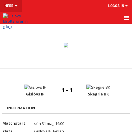
HERR
LOGGA IN
HEM
NYHETER
KALENDER
MATCHER
TRUPPEN
1 - 1
KONTAKT
Gislövs IF
Skegrie BK
INFORMATION
Matchstart:
sön 31 maj, 14:00
Plats:
Gislövs IP A-plan