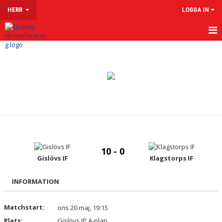
HERR
LOGGA IN
HEM
NYHETER
KALENDER
MATCHER
TRUPPEN
10 - 0
KONTAKT
Gislövs IF
Klagstorps IF
INFORMATION
Matchstart:
ons 20 maj, 19:15
Plats:
Gislövs IP A-plan