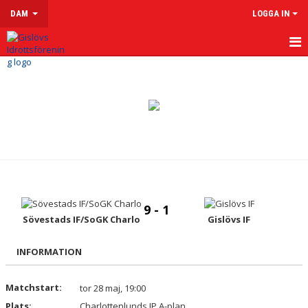
DAM
LOGGA IN
HEM
NYHETER
KALENDER
MATCHER
TRUPPEN
9 - 1
KONTAKT
Sövestads IF/SoGK Charlo
Gislövs IF
INFORMATION
Matchstart:
tor 28 maj, 19:00
Plats:
Charlottenlunds IP A-plan