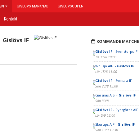
EN
GISLÖVS MARKNAD
GISLÖVSCUPEN
Kontakt
Gislövs IF
KOMMANDE MATCHE
Gislövs IF
- Svenstorps IF
Tis 11/8 19:00
Wollsjö AIF -
Gislövs IF
Lör 15/8 11:00
Gislövs IF
- Svedala IF
Sön 23/8 15:00
Gärsnäs AIS -
Gislövs IF
Sön 30/8
Gislövs IF
- Rydsgårds AIF
Lör 5/9 13:00
Skurups AIF -
Gislövs IF
Sön 13/9 15:30