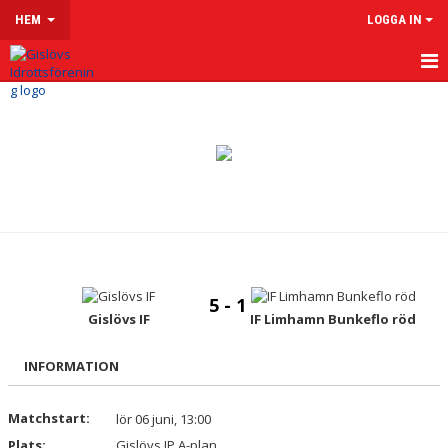
HEM
LOGGA IN
HEM
OM GISLÖVS IF
VÅRA LAG & LEDARE
LEDARSIDOR
MATCHER
5 - 1
Gislövs IF
IF Limhamn Bunkeflo röd
KALENDER
KLUBBSHOP
INFORMATION
MENTAL HÄLSA
Matchstart:
lör 06 juni, 13:00
Plats:
Gislövs IP A-plan