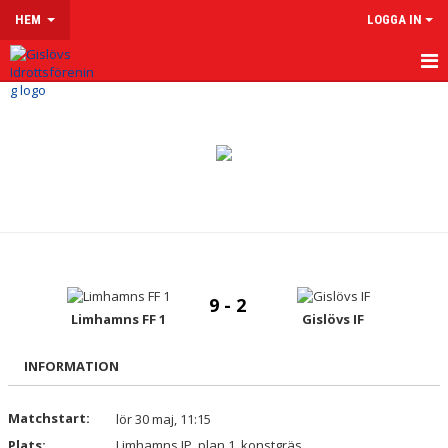
HEM
LOGGA IN
HEM
OM GISLÖVS IF
VÅRA LAG & LEDARE
LEDARSIDOR
MATCHER
9 - 2
Limhamns FF 1
Gislövs IF
KALENDER
KLUBBSHOP
INFORMATION
MENTAL HÄLSA
Matchstart:
lör 30 maj, 11:15
Plats:
Limhamns IP, plan 1, konstgräs