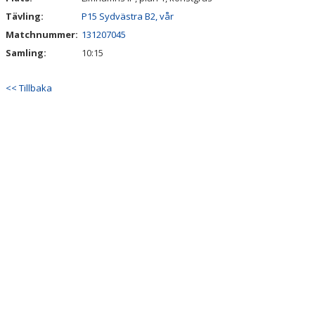
LÄNKAR
Tävling:
P15 Sydvästra B2, vår
NYHETER
Matchnummer:
131207045
Samling:
10:15
<< Tillbaka