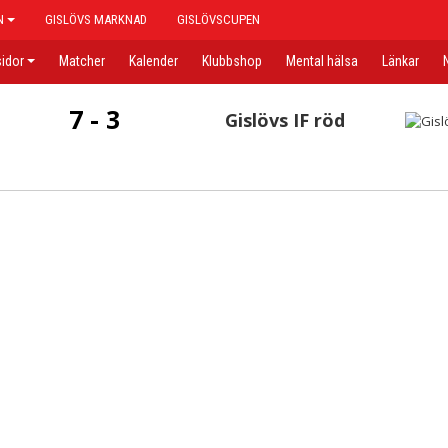
N
GISLÖVS MARKNAD
GISLÖVSCUPEN
idor
Matcher
Kalender
Klubbshop
Mental hälsa
Länkar
7 - 3
Gislövs IF röd