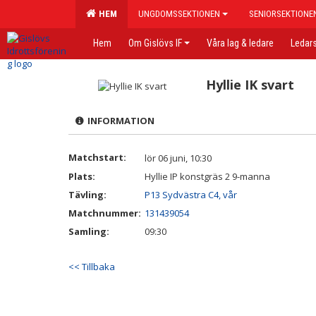
HEM
UNGDOMSSEKTIONEN
SENIORSEKTIONE
Hem
Om Gislövs IF
Våra lag & ledare
Ledars
Hyllie IK svart
INFORMATION
Matchstart:
lör 06 juni, 10:30
Plats:
Hyllie IP konstgräs 2 9-manna
Tävling:
P13 Sydvästra C4, vår
Matchnummer:
131439054
Samling:
09:30
<< Tillbaka