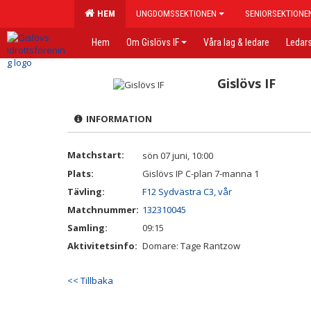
HEM
UNGDOMSSEKTIONEN
SENIORSEKTIONE
Hem
Om Gislövs IF
Våra lag & ledare
Ledars
Gislövs IF
INFORMATION
Matchstart:
sön 07 juni, 10:00
Plats:
Gislövs IP C-plan 7-manna 1
Tävling:
F12 Sydvästra C3, vår
Matchnummer:
132310045
Samling:
09:15
Aktivitetsinfo:
Domare: Tage Rantzow
<< Tillbaka