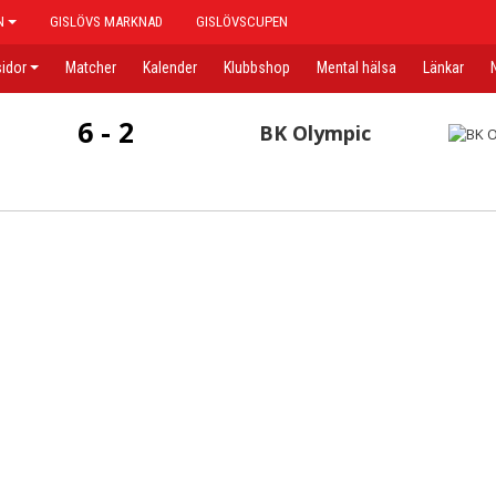
N
GISLÖVS MARKNAD
GISLÖVSCUPEN
idor
Matcher
Kalender
Klubbshop
Mental hälsa
Länkar
6 - 2
BK Olympic