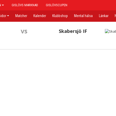
N
GISLÖVS MARKNAD
GISLÖVSCUPEN
idor
Matcher
Kalender
Klubbshop
Mental hälsa
Länkar
vs
Skabersjö IF