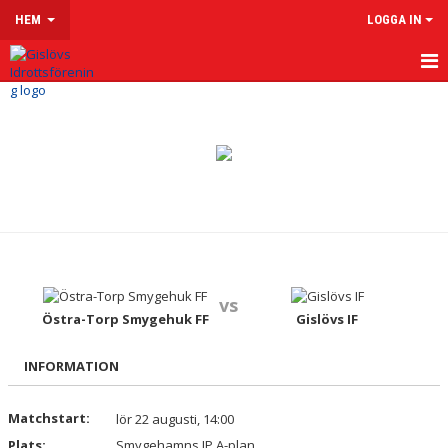
HEM
LOGGA IN
HEM
OM GISLÖVS IF
VÅRA LAG & LEDARE
LEDARSIDOR
MATCHER
vs
Östra-Torp Smygehuk FF
Gislövs IF
KALENDER
KLUBBSHOP
INFORMATION
MENTAL HÄLSA
Matchstart:
lör 22 augusti, 14:00
Plats:
Smygehamns IP A-plan