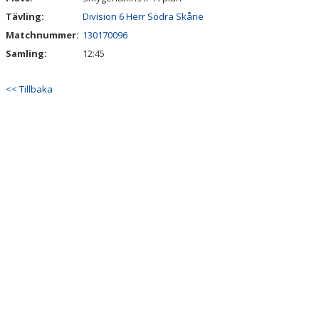
LÄNKAR
Tävling:
Division 6 Herr Södra Skåne
NYHETER
Matchnummer:
130170096
Samling:
12:45
<< Tillbaka