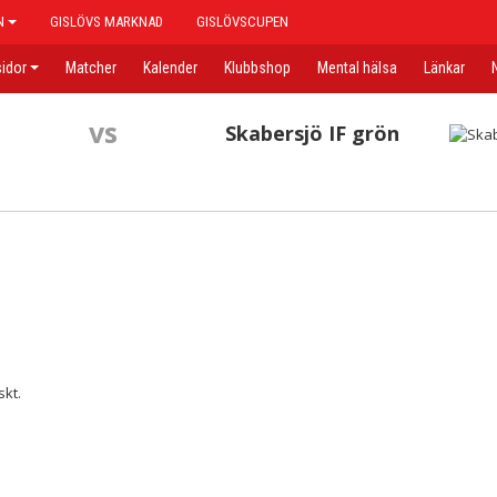
N
GISLÖVS MARKNAD
GISLÖVSCUPEN
idor
Matcher
Kalender
Klubbshop
Mental hälsa
Länkar
vs
Skabersjö IF grön
skt.