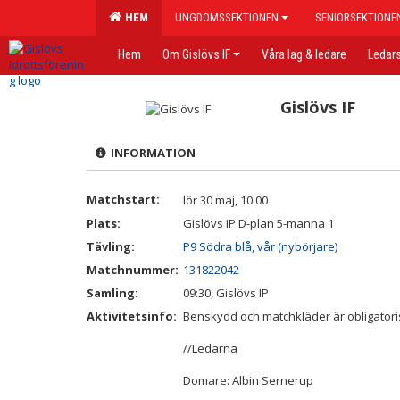
HEM
UNGDOMSSEKTIONEN
SENIORSEKTIONE
Hem
Om Gislövs IF
Våra lag & ledare
Ledars
Gislövs IF
INFORMATION
Matchstart:
lör 30 maj, 10:00
Plats:
Gislövs IP D-plan 5-manna 1
Tävling:
P9 Södra blå, vår (nybörjare)
Matchnummer:
131822042
Samling:
09:30, Gislövs IP
Aktivitetsinfo:
Benskydd och matchkläder är obligatori
//Ledarna
Domare: Albin Sernerup