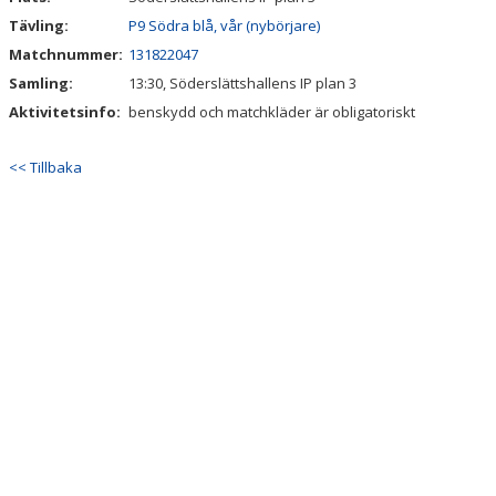
LÄNKAR
Tävling:
P9 Södra blå, vår (nybörjare)
NYHETER
Matchnummer:
131822047
Samling:
13:30, Söderslättshallens IP plan 3
Aktivitetsinfo:
benskydd och matchkläder är obligatoriskt
<< Tillbaka