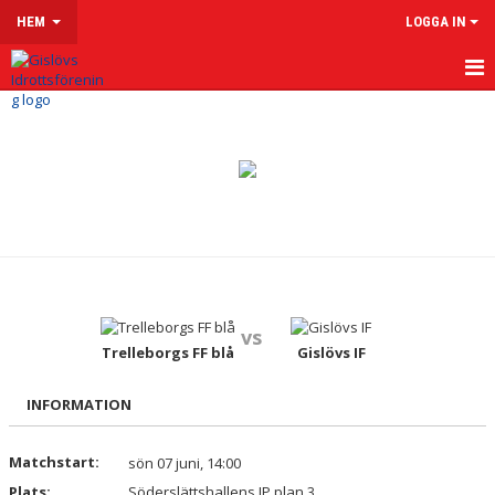
HEM
LOGGA IN
HEM
OM GISLÖVS IF
VÅRA LAG & LEDARE
LEDARSIDOR
MATCHER
vs
Trelleborgs FF blå
Gislövs IF
KALENDER
KLUBBSHOP
INFORMATION
MENTAL HÄLSA
Matchstart:
sön 07 juni, 14:00
Plats:
Söderslättshallens IP plan 3